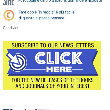
Fotocopie e diritto d’autore: domande e risposte
Fare copie “in regola” è più facile
di quanto si possa pensare
Condividi :
Footer