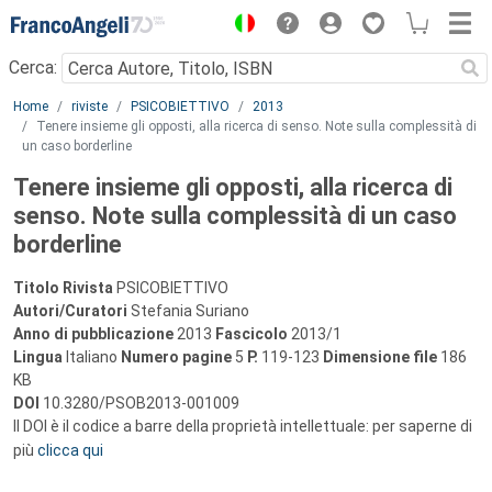
Menu
Cerca:
Main content
Home
riviste
PSICOBIETTIVO
2013
Tenere insieme gli opposti, alla ricerca di senso. Note sulla complessità di
un caso borderline
Tenere insieme gli opposti, alla ricerca di
senso. Note sulla complessità di un caso
borderline
Titolo Rivista
PSICOBIETTIVO
Autori/Curatori
Stefania Suriano
Anno di pubblicazione
2013
Fascicolo
2013/1
Lingua
Italiano
Numero pagine
5
P.
119-123
Dimensione file
186
KB
DOI
10.3280/PSOB2013-001009
Il DOI è il codice a barre della proprietà intellettuale: per saperne di
più
clicca qui