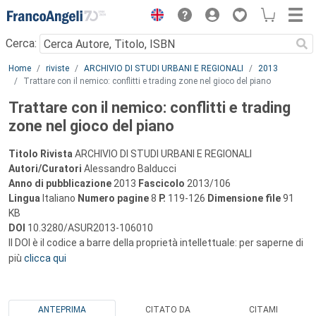
Menu
Cerca:
Main content
Home
riviste
ARCHIVIO DI STUDI URBANI E REGIONALI
2013
Trattare con il nemico: conflitti e trading zone nel gioco del piano
Trattare con il nemico: conflitti e trading
zone nel gioco del piano
Titolo Rivista
ARCHIVIO DI STUDI URBANI E REGIONALI
Autori/Curatori
Alessandro Balducci
Anno di pubblicazione
2013
Fascicolo
2013/106
Lingua
Italiano
Numero pagine
8
P.
119-126
Dimensione file
91
KB
DOI
10.3280/ASUR2013-106010
Il DOI è il codice a barre della proprietà intellettuale: per saperne di
più
clicca qui
ANTEPRIMA
CITATO DA
CITAMI