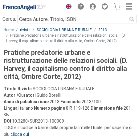
Menu
Cerca:
Main content
Home
riviste
SOCIOLOGIA URBANA E RURALE
2013
Pratiche predatorie urbane e ristrutturazione delle relazioni sociali. (D.
Harvey, il capitalismo contro il diritto alla città, Ombre Corte, 2012)
Pratiche predatorie urbane e
ristrutturazione delle relazioni sociali. (D.
Harvey, il capitalismo contro il diritto alla
città, Ombre Corte, 2012)
Titolo Rivista
SOCIOLOGIA URBANA E RURALE
Autori/Curatori
Guido Borelli
Anno di pubblicazione
2013
Fascicolo
2013/100
Lingua
Italiano
Numero pagine
8
P.
119-126
Dimensione file
201
KB
DOI
10.3280/SUR2013-100009
Il DOI è il codice a barre della proprietà intellettuale: per saperne di
più
clicca qui