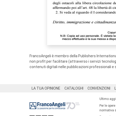
FrancoAngeli è membro della Publishers International
non profit per facilitare (attraverso i servizi tecnol
contenuti digitali nelle pubblicazioni professionali e 
Footer
LA TUA OPINIONE
CATALOGHI
CONVENZIONI
Ultimo agg
Per le opere
normativa su