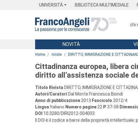
Menu
Main content
Footer
Menu
UNIVERSITÀ
BIBLIOTECA MULTIMEDIALE
chi
NOVITÀ
V
Main content
Home
riviste
DIRITTO, IMMIGRAZIONE E CITTADINAN
Cittadinanza europea, libera cir
diritto all’assistenza sociale de
Titolo Rivista
DIRITTO, IMMIGRAZIONE E CITTADIN
Autori/Curatori
Dal Monte Francesca Biondi
Anno di pubblicazione
2013
Fascicolo
2012/4
Lingua
Italiano
Numero pagine
22
P.
37-58
Dimensio
DOI
10.3280/DIRI2012-004003
Il DOI è il codice a barre della proprietà intellettuale: