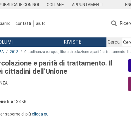
EN
PUBBLICARE CON NOI
COLLANE
APPUNTAMENTI
Ricer
 siamo
contatti
aiuto
OLUMI
RIVISTE
Cerca:
ZA
2012
Cittadinanza europea, libera circolazione e parità di trattamento. Il d
colazione e parità di trattamento. Il
i cittadini dell’Unione
ANZA
ne file
128 KB
 per saperne di più
clicca qui