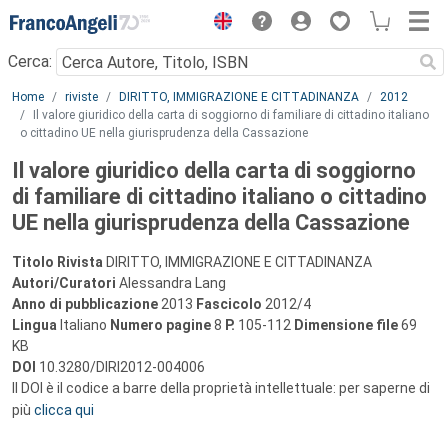
Menu
Cerca:
Main content
Home
riviste
DIRITTO, IMMIGRAZIONE E CITTADINANZA
2012
Il valore giuridico della carta di soggiorno di familiare di cittadino italiano
o cittadino UE nella giurisprudenza della Cassazione
Il valore giuridico della carta di soggiorno
di familiare di cittadino italiano o cittadino
UE nella giurisprudenza della Cassazione
Titolo Rivista
DIRITTO, IMMIGRAZIONE E CITTADINANZA
Autori/Curatori
Alessandra Lang
Anno di pubblicazione
2013
Fascicolo
2012/4
Lingua
Italiano
Numero pagine
8
P.
105-112
Dimensione file
69
KB
DOI
10.3280/DIRI2012-004006
Il DOI è il codice a barre della proprietà intellettuale: per saperne di
più
clicca qui