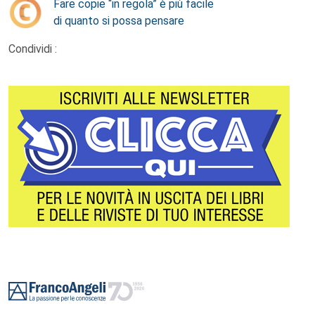
Fare copie “in regola” è più facile
di quanto si possa pensare
Condividi :
Footer