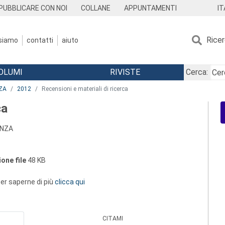
IT
PUBBLICARE CON NOI
COLLANE
APPUNTAMENTI
Rice
 siamo
contatti
aiuto
OLUMI
RIVISTE
Cerca:
ZA
2012
Recensioni e materiali di ricerca
ca
ANZA
one file
48 KB
 per saperne di più
clicca qui
CITAMI