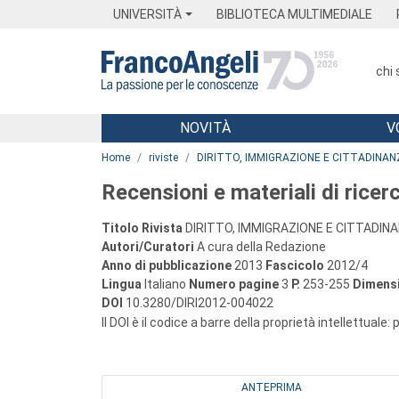
Menu
Main content
Footer
Menu
UNIVERSITÀ
BIBLIOTECA MULTIMEDIALE
chi
NOVITÀ
V
Main content
Home
riviste
DIRITTO, IMMIGRAZIONE E CITTADINAN
Recensioni e materiali di ricer
Titolo Rivista
DIRITTO, IMMIGRAZIONE E CITTADIN
Autori/Curatori
A cura della Redazione
Anno di pubblicazione
2013
Fascicolo
2012/4
Lingua
Italiano
Numero pagine
3
P.
253-255
Dimensi
DOI
10.3280/DIRI2012-004022
Il DOI è il codice a barre della proprietà intellettuale:
ANTEPRIMA