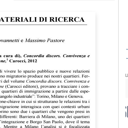
←
←
L