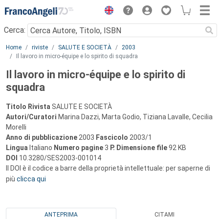
Menu
Cerca:
Main content
Home
riviste
SALUTE E SOCIETÀ
2003
Il lavoro in micro-équipe e lo spirito di squadra
Il lavoro in micro-équipe e lo spirito di
squadra
Titolo Rivista
SALUTE E SOCIETÀ
Autori/Curatori
Marina Dazzi, Marta Godio, Tiziana Lavalle, Cecilia
Morelli
Anno di pubblicazione
2003
Fascicolo
2003/1
Lingua
Italiano
Numero pagine
3
P.
Dimensione file
92 KB
DOI
10.3280/SES2003-001014
Il DOI è il codice a barre della proprietà intellettuale: per saperne di
più
clicca qui
ANTEPRIMA
CITAMI