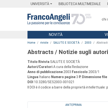
Menu
Main content
Footer
Menu
UNIVERSITÀ
BIBLIOTECA MULTIMEDIALE
chi
NOVITÀ
V
Main content
Home
riviste
SALUTE E SOCIETÀ
2003
Abstracts
Abstracts / Notizie sugli autor
Titolo Rivista
SALUTE E SOCIETÀ
Autori/Curatori
A cura della Redazione
Anno di pubblicazione
2003
Fascicolo
2003/1
Lingua
Italiano
Numero pagine
3
P.
Dimensione file
DOI
10.3280/SES2003-001021
Il DOI è il codice a barre della proprietà intellettuale:
ANTEPRIMA