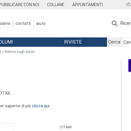
IT
PUBBLICARE CON NOI
COLLANE
APPUNTAMENTI
Rice
 siamo
contatti
aiuto
OLUMI
RIVISTE
Cerca:
 / Notizie sugli autori
i
77 KB
 per saperne di più
clicca qui
CITAMI