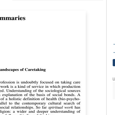
←
←
L