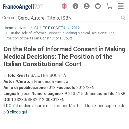
Menu
Cerca:
Main content
Home
riviste
SALUTE E SOCIETÀ
2012
On the Role of Informed Consent in Making Medical Decisions: The
Position of the Italian Constitutional Court
On the Role of Informed Consent in Making
Medical Decisions: The Position of the
Italian Constitutional Court
Titolo Rivista
SALUTE E SOCIETÀ
Autori/Curatori
Francesca Faenza
Anno di pubblicazione
2013
Fascicolo
2012/3EN
Lingua
Inglese
Numero pagine
3
P.
213-215
Dimensione file
46 KB
DOI
10.3280/SES2012-003013EN
Il DOI è il codice a barre della proprietà intellettuale: per saperne di
più
clicca qui