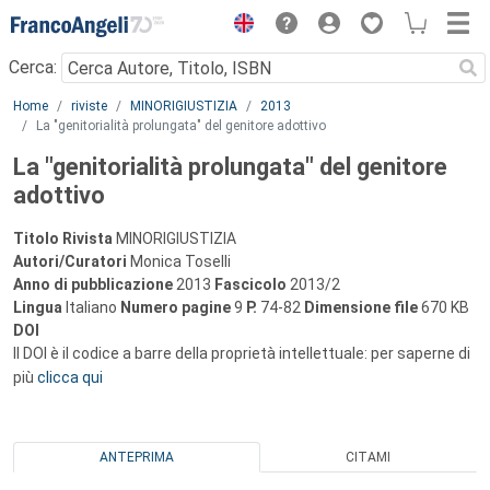
Menu
Cerca:
Main content
Home
riviste
MINORIGIUSTIZIA
2013
La "genitorialità prolungata" del genitore adottivo
La "genitorialità prolungata" del genitore
adottivo
Titolo Rivista
MINORIGIUSTIZIA
Autori/Curatori
Monica Toselli
Anno di pubblicazione
2013
Fascicolo
2013/2
Lingua
Italiano
Numero pagine
9
P.
74-82
Dimensione file
670 KB
DOI
Il DOI è il codice a barre della proprietà intellettuale: per saperne di
più
clicca qui
ANTEPRIMA
CITAMI