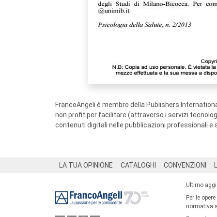
FrancoAngeli è membro della Publishers International
non profit per facilitare (attraverso i servizi tecnol
contenuti digitali nelle pubblicazioni professionali e 
Footer
LA TUA OPINIONE
CATALOGHI
CONVENZIONI
Ultimo agg
Per le opere
normativa su