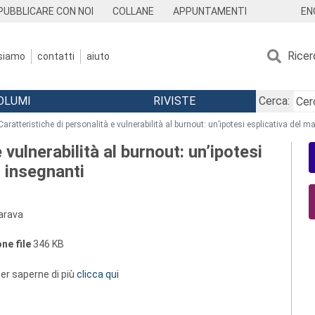
EN
PUBBLICARE CON NOI
COLLANE
APPUNTAMENTI
Ricer
 siamo
contatti
aiuto
OLUMI
RIVISTE
Cerca:
Caratteristiche di personalità e vulnerabilità al burnout: un’ipotesi esplicativa del 
 vulnerabilità al burnout: un’ipotesi
i insegnanti
parava
ne file
346 KB
 per saperne di più
clicca qui