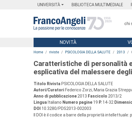
Menu
Main content
Footer
Menu
UNIVERSITÀ
BIBLIOTECA MULTIMEDIALE
chi
NOVITÀ
V
Main content
Home
riviste
PSICOLOGIA DELLA SALUTE
2013
Caratteristiche di personalità e
esplicativa del malessere degl
Titolo Rivista
PSICOLOGIA DELLA SALUTE
Autori/Curatori
Federico Zorzi, Maria Grazia Strep
Anno di pubblicazione
2013
Fascicolo
2013/2
Lingua
Italiano
Numero pagine
19
P.
14-32
Dimensio
DOI
10.3280/PDS2013-002003
Il DOI è il codice a barre della proprietà intellettuale: