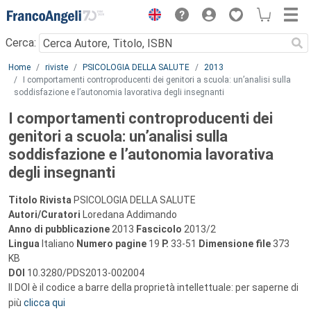
Menu
Cerca:
Main content
Home
riviste
PSICOLOGIA DELLA SALUTE
2013
I comportamenti controproducenti dei genitori a scuola: un’analisi sulla
soddisfazione e l’autonomia lavorativa degli insegnanti
I comportamenti controproducenti dei
genitori a scuola: un’analisi sulla
soddisfazione e l’autonomia lavorativa
degli insegnanti
Titolo Rivista
PSICOLOGIA DELLA SALUTE
Autori/Curatori
Loredana Addimando
Anno di pubblicazione
2013
Fascicolo
2013/2
Lingua
Italiano
Numero pagine
19
P.
33-51
Dimensione file
373
KB
DOI
10.3280/PDS2013-002004
Il DOI è il codice a barre della proprietà intellettuale: per saperne di
più
clicca qui