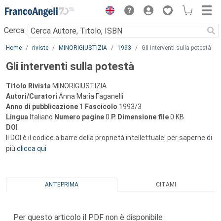
Menu
Cerca:
Main content
Home
riviste
MINORIGIUSTIZIA
1993
Gli interventi sulla potestà
Gli interventi sulla potestà
Titolo Rivista
MINORIGIUSTIZIA
Autori/Curatori
Anna Maria Faganelli
Anno di pubblicazione
1
Fascicolo
1993/3
Lingua
Italiano
Numero pagine
0
P.
Dimensione file
0 KB
DOI
Il DOI è il codice a barre della proprietà intellettuale: per saperne di
più
clicca qui
ANTEPRIMA
CITAMI
Per questo articolo il PDF non è disponibile