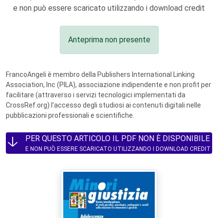
e non può essere scaricato utilizzando i download credit
Anteprima non presente
FrancoAngeli è membro della Publishers International Linking
Association, Inc (PILA), associazione indipendente e non profit per
facilitare (attraverso i servizi tecnologici implementati da
CrossRef.org) l’accesso degli studiosi ai contenuti digitali nelle
pubblicazioni professionali e scientifiche.
PER QUESTO ARTICOLO IL PDF NON È DISPONIBILE
E NON PUÒ ESSERE SCARICATO UTILIZZANDO I DOWNLOAD CREDIT