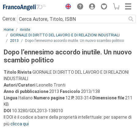
Menu
Cerca:
Main content
Home
riviste
GIORNALE DI DIRITTO DEL LAVORO E DI RELAZIONI INDUSTRIALI
2013
Dopo l’ennesimo accordo inutile. Un nuovo scambio politico
Dopo l’ennesimo accordo inutile. Un nuovo
scambio politico
Titolo Rivista
GIORNALE DI DIRITTO DEL LAVORO E DI RELAZIONI
INDUSTRIALI
Autori/Curatori
Leonello Tronti
Anno di pubblicazione
2013
Fascicolo
2013/138
Lingua
Italiano
Numero pagine
12
P.
303-314
Dimensione file
211
KB
DOI
10.3280/GDL2013-138010
Il DOI è il codice a barre della proprietà intellettuale: per saperne di
più
clicca qui