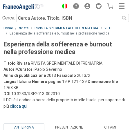
Menu
Cerca:
Main content
Home
riviste
RIVISTA SPERIMENTALE DI FRENIATRIA
2013
Esperienza della sofferenza e burnout nella professione medica
Esperienza della sofferenza e burnout
nella professione medica
Titolo Rivista
RIVISTA SPERIMENTALE DI FRENIATRIA
Autori/Curatori
Paolo Severino
Anno di pubblicazione
2013
Fascicolo
2013/2
Lingua
Italiano
Numero pagine
19
P.
121-139
Dimensione file
1763 KB
DOI
10.3280/RSF2013-002010
Il DOI è il codice a barre della proprietà intellettuale: per saperne di
più
clicca qui
ANTEPRIMA
PRESENTAZIONE
CITAMI