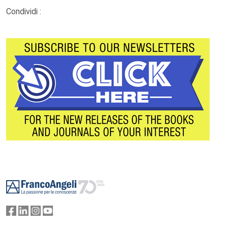
Condividi :
Footer