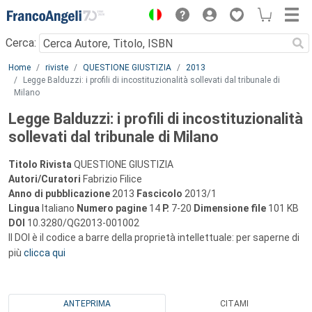
Menu
Cerca:
Main content
Home
riviste
QUESTIONE GIUSTIZIA
2013
Legge Balduzzi: i profili di incostituzionalità sollevati dal tribunale di
Milano
Legge Balduzzi: i profili di incostituzionalità
sollevati dal tribunale di Milano
Titolo Rivista
QUESTIONE GIUSTIZIA
Autori/Curatori
Fabrizio Filice
Anno di pubblicazione
2013
Fascicolo
2013/1
Lingua
Italiano
Numero pagine
14
P.
7-20
Dimensione file
101 KB
DOI
10.3280/QG2013-001002
Il DOI è il codice a barre della proprietà intellettuale: per saperne di
più
clicca qui
ANTEPRIMA
CITAMI