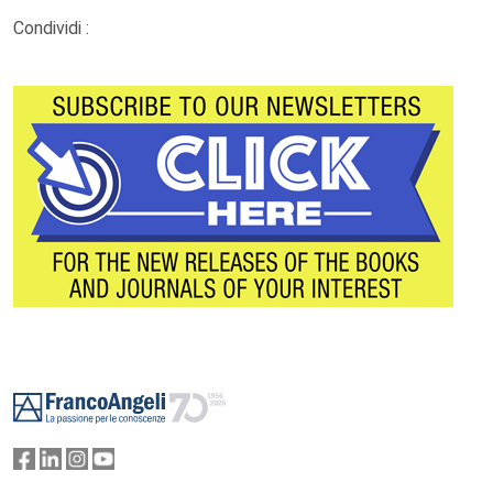
Condividi :
Footer