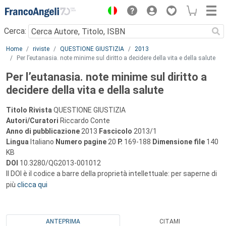
Menu
Cerca:
Main content
Home
riviste
QUESTIONE GIUSTIZIA
2013
Per l’eutanasia. note minime sul diritto a decidere della vita e della salute
Per l’eutanasia. note minime sul diritto a
decidere della vita e della salute
Titolo Rivista
QUESTIONE GIUSTIZIA
Autori/Curatori
Riccardo Conte
Anno di pubblicazione
2013
Fascicolo
2013/1
Lingua
Italiano
Numero pagine
20
P.
169-188
Dimensione file
140
KB
DOI
10.3280/QG2013-001012
Il DOI è il codice a barre della proprietà intellettuale: per saperne di
più
clicca qui
ANTEPRIMA
CITAMI