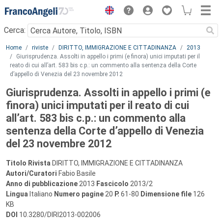
Menu
Cerca:
Main content
Home
riviste
DIRITTO, IMMIGRAZIONE E CITTADINANZA
2013
Giurisprudenza. Assolti in appello i primi (e finora) unici imputati per il
reato di cui all’art. 583 bis c.p.: un commento alla sentenza della Corte
d’appello di Venezia del 23 novembre 2012
Giurisprudenza. Assolti in appello i primi (e
finora) unici imputati per il reato di cui
all’art. 583 bis c.p.: un commento alla
sentenza della Corte d’appello di Venezia
del 23 novembre 2012
Titolo Rivista
DIRITTO, IMMIGRAZIONE E CITTADINANZA
Autori/Curatori
Fabio Basile
Anno di pubblicazione
2013
Fascicolo
2013/2
Lingua
Italiano
Numero pagine
20
P.
61-80
Dimensione file
126
KB
DOI
10.3280/DIRI2013-002006