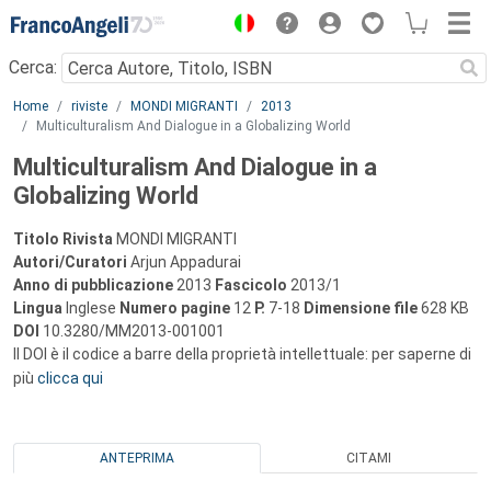
Menu
Cerca:
Main content
Home
riviste
MONDI MIGRANTI
2013
Multiculturalism And Dialogue in a Globalizing World
Multiculturalism And Dialogue in a
Globalizing World
Titolo Rivista
MONDI MIGRANTI
Autori/Curatori
Arjun Appadurai
Anno di pubblicazione
2013
Fascicolo
2013/1
Lingua
Inglese
Numero pagine
12
P.
7-18
Dimensione file
628 KB
DOI
10.3280/MM2013-001001
Il DOI è il codice a barre della proprietà intellettuale: per saperne di
più
clicca qui
ANTEPRIMA
CITAMI