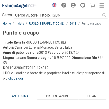
Menu
Cerca:
Main content
Home
riviste
RUOLO TERAPEUTICO (IL)
2013
Punto e a capo
Punto e a capo
Titolo Rivista
RUOLO TERAPEUTICO (IL)
Autori/Curatori
Lorena Monaco, Sergio Erba
Anno di pubblicazione
2013
Fascicolo
2013/124
Lingua
Italiano
Numero pagine
15
P.
97-111
Dimensione file
354
KB
DOI
10.3280/RT2013-124012
Il DOI è il codice a barre della proprietà intellettuale: per saperne di
più
clicca qui
ANTEPRIMA
PRESENTAZIONE
CITAMI