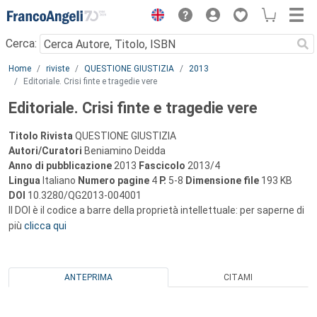
Menu
Cerca:
Main content
Home
riviste
QUESTIONE GIUSTIZIA
2013
Editoriale. Crisi finte e tragedie vere
Editoriale. Crisi finte e tragedie vere
Titolo Rivista
QUESTIONE GIUSTIZIA
Autori/Curatori
Beniamino Deidda
Anno di pubblicazione
2013
Fascicolo
2013/4
Lingua
Italiano
Numero pagine
4
P.
5-8
Dimensione file
193 KB
DOI
10.3280/QG2013-004001
Il DOI è il codice a barre della proprietà intellettuale: per saperne di
più
clicca qui
ANTEPRIMA
CITAMI