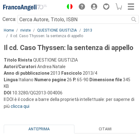
Menu
Cerca:
Main content
Home
riviste
QUESTIONE GIUSTIZIA
2013
Il cd. Caso Thyssen: la sentenza di appello
Il cd. Caso Thyssen: la sentenza di appello
Titolo Rivista
QUESTIONE GIUSTIZIA
Autori/Curatori
Andrea Natale
Anno di pubblicazione
2013
Fascicolo
2013/4
Lingua
Italiano
Numero pagine
26
P.
65-90
Dimensione file
345
KB
DOI
10.3280/QG2013-004006
Il DOI è il codice a barre della proprietà intellettuale: per saperne di
più
clicca qui
ANTEPRIMA
CITAMI