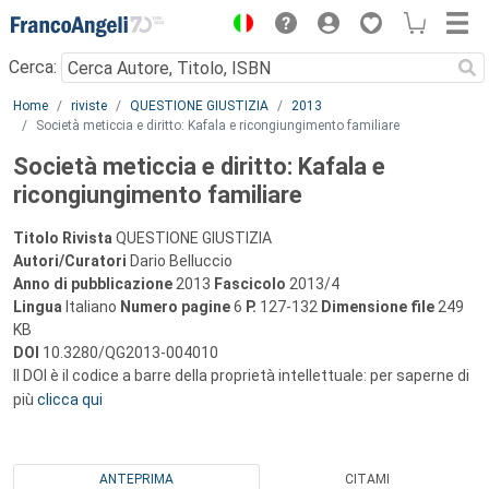
Menu
Cerca:
Main content
Home
riviste
QUESTIONE GIUSTIZIA
2013
Società meticcia e diritto: Kafala e ricongiungimento familiare
Società meticcia e diritto: Kafala e
ricongiungimento familiare
Titolo Rivista
QUESTIONE GIUSTIZIA
Autori/Curatori
Dario Belluccio
Anno di pubblicazione
2013
Fascicolo
2013/4
Lingua
Italiano
Numero pagine
6
P.
127-132
Dimensione file
249
KB
DOI
10.3280/QG2013-004010
Il DOI è il codice a barre della proprietà intellettuale: per saperne di
più
clicca qui
ANTEPRIMA
CITAMI