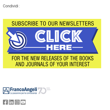
Condividi :
Footer