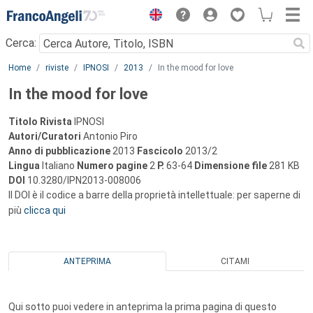
Menu
Cerca:
Main content
Home
riviste
IPNOSI
2013
In the mood for love
In the mood for love
Titolo Rivista
IPNOSI
Autori/Curatori
Antonio Piro
Anno di pubblicazione
2013
Fascicolo
2013/2
Lingua
Italiano
Numero pagine
2
P.
63-64
Dimensione file
281 KB
DOI
10.3280/IPN2013-008006
Il DOI è il codice a barre della proprietà intellettuale: per saperne di
più
clicca qui
ANTEPRIMA
CITAMI
Qui sotto puoi vedere in anteprima la prima pagina di questo