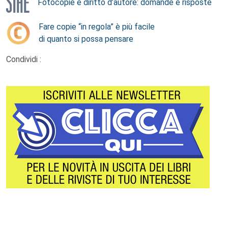
Fotocopie e diritto d’autore: domande e risposte
Fare copie “in regola” è più facile
di quanto si possa pensare
Condividi :
Footer