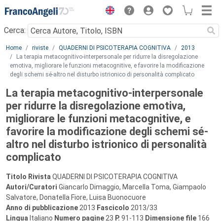
Menu
Cerca:
Main content
Home
riviste
QUADERNI DI PSICOTERAPIA COGNITIVA
2013
La terapia metacognitivo-interpersonale per ridurre la disregolazione
emotiva, migliorare le funzioni metacognitive, e favorire la modificazione
degli schemi sé-altro nel disturbo istrionico di personalità complicato
La terapia metacognitivo-interpersonale
per ridurre la disregolazione emotiva,
migliorare le funzioni metacognitive, e
favorire la modificazione degli schemi sé-
altro nel disturbo istrionico di personalità
complicato
Titolo Rivista
QUADERNI DI PSICOTERAPIA COGNITIVA
Autori/Curatori
Giancarlo Dimaggio, Marcella Toma, Giampaolo
Salvatore, Donatella Fiore, Luisa Buonocuore
Anno di pubblicazione
2013
Fascicolo
2013/33
Lingua
Italiano
Numero pagine
23
P.
91-113
Dimensione file
166