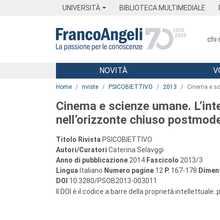
Menu
Main content
Footer
Menu
UNIVERSITÀ
BIBLIOTECA MULTIMEDIALE
chi
NOVITÀ
V
Main content
Home
riviste
PSICOBIETTIVO
2013
Cinema e sci
Cinema e scienze umane. L’inter
nell’orizzonte chiuso postmod
Titolo Rivista
PSICOBIETTIVO
Autori/Curatori
Caterina Selavggi
Anno di pubblicazione
2014
Fascicolo
2013/3
Lingua
Italiano
Numero pagine
12
P.
167-178
Dimens
DOI
10.3280/PSOB2013-003011
Il DOI è il codice a barre della proprietà intellettuale: