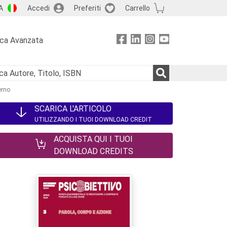
A
Accedi
Preferiti
Carrello
rca Avanzata
erno
SCARICA L'ARTICOLO
UTILIZZANDO I TUOI DOWNLOAD CREDIT
ACQUISTA QUI I TUOI
DOWNLOAD CREDITS