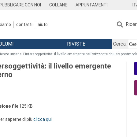
IT
PUBBLICARE CON NOI
COLLANE
APPUNTAMENTI
Rice
 siamo
contatti
aiuto
OLUMI
RIVISTE
Cerca:
enze umane. L’intersoggettività: il livello emergente nell’orizzonte chiuso postmod
soggettività: il livello emergente
erno
ione file
125 KB
 per saperne di più
clicca qui