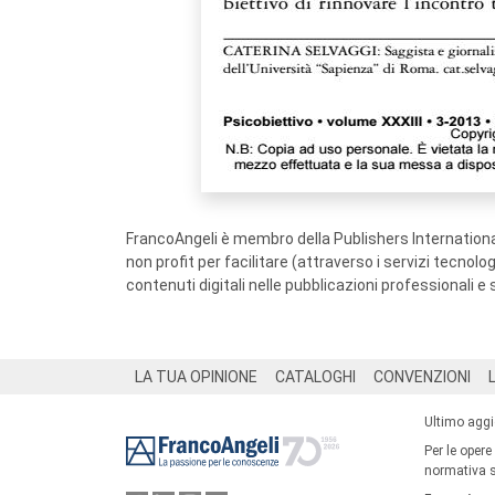
FrancoAngeli è membro della Publishers International
non profit per facilitare (attraverso i servizi tecnol
contenuti digitali nelle pubblicazioni professionali e 
Footer
LA TUA OPINIONE
CATALOGHI
CONVENZIONI
Ultimo agg
Per le opere
normativa su