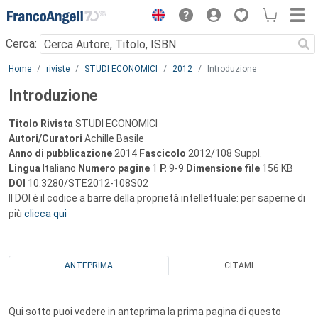
Menu
Cerca:
Main content
Home
riviste
STUDI ECONOMICI
2012
Introduzione
Introduzione
Titolo Rivista
STUDI ECONOMICI
Autori/Curatori
Achille Basile
Anno di pubblicazione
2014
Fascicolo
2012/108 Suppl.
Lingua
Italiano
Numero pagine
1
P.
9-9
Dimensione file
156 KB
DOI
10.3280/STE2012-108S02
Il DOI è il codice a barre della proprietà intellettuale: per saperne di
più
clicca qui
ANTEPRIMA
CITAMI
Qui sotto puoi vedere in anteprima la prima pagina di questo