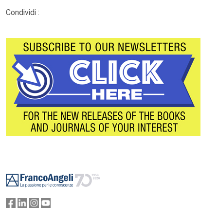
Condividi :
Footer