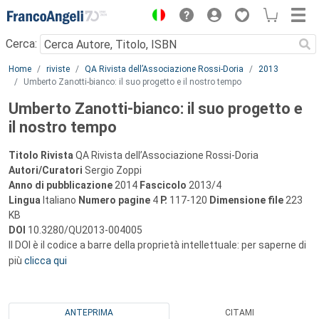
Menu
Cerca:
Main content
Home
riviste
QA Rivista dell’Associazione Rossi-Doria
2013
Umberto Zanotti-bianco: il suo progetto e il nostro tempo
Umberto Zanotti-bianco: il suo progetto e
il nostro tempo
Titolo Rivista
QA Rivista dell’Associazione Rossi-Doria
Autori/Curatori
Sergio Zoppi
Anno di pubblicazione
2014
Fascicolo
2013/4
Lingua
Italiano
Numero pagine
4
P.
117-120
Dimensione file
223
KB
DOI
10.3280/QU2013-004005
Il DOI è il codice a barre della proprietà intellettuale: per saperne di
più
clicca qui
ANTEPRIMA
CITAMI