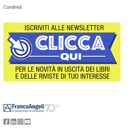
Condividi :
Footer