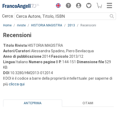
Menu
Cerca:
Main content
Home
riviste
HISTORIA MAGISTRA
2013
Recensioni
Recensioni
Titolo Rivista
HISTORIA MAGISTRA
Autori/Curatori
Alessandra Spadino, Piero Bevilacqua
Anno di pubblicazione
2014
Fascicolo
2013/12
Lingua
Italiano
Numero pagine
8
P.
144-151
Dimensione file
529
KB
DOI
10.3280/HM2013-012014
Il DOI è il codice a barre della proprietà intellettuale: per saperne di
più
clicca qui
ANTEPRIMA
CITAMI