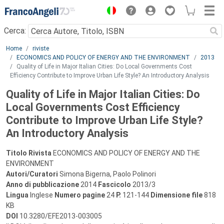
Menu
Cerca:
Main content
Home
riviste
ECONOMICS AND POLICY OF ENERGY AND THE ENVIRONMENT
2013
Quality of Life in Major Italian Cities: Do Local Governments Cost
Efficiency Contribute to Improve Urban Life Style? An Introductory Analysis
Quality of Life in Major Italian Cities: Do
Local Governments Cost Efficiency
Contribute to Improve Urban Life Style?
An Introductory Analysis
Titolo Rivista
ECONOMICS AND POLICY OF ENERGY AND THE
ENVIRONMENT
Autori/Curatori
Simona Bigerna, Paolo Polinori
Anno di pubblicazione
2014
Fascicolo
2013/3
Lingua
Inglese
Numero pagine
24
P.
121-144
Dimensione file
818
KB
DOI
10.3280/EFE2013-003005