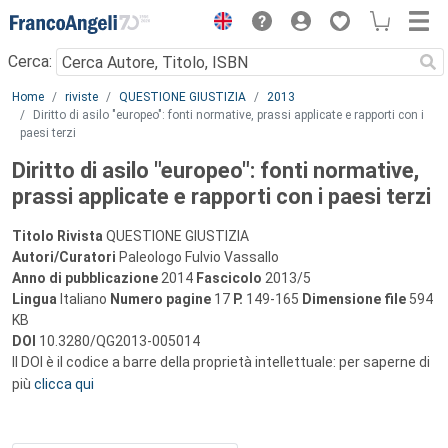
Menu
Cerca:
Main content
Home
riviste
QUESTIONE GIUSTIZIA
2013
Diritto di asilo "europeo": fonti normative, prassi applicate e rapporti con i
paesi terzi
Diritto di asilo "europeo": fonti normative,
prassi applicate e rapporti con i paesi terzi
Titolo Rivista
QUESTIONE GIUSTIZIA
Autori/Curatori
Paleologo Fulvio Vassallo
Anno di pubblicazione
2014
Fascicolo
2013/5
Lingua
Italiano
Numero pagine
17
P.
149-165
Dimensione file
594
KB
DOI
10.3280/QG2013-005014
Il DOI è il codice a barre della proprietà intellettuale: per saperne di
più
clicca qui