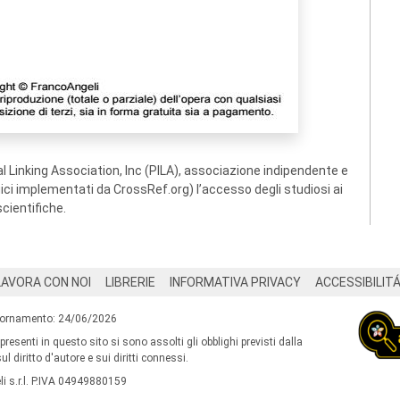
 Linking Association, Inc (PILA), associazione indipendente e
ogici implementati da CrossRef.org) l’accesso degli studiosi ai
scientifiche.
LAVORA CON NOI
LIBRERIE
INFORMATIVA PRIVACY
ACCESSIBILIT
iornamento: 24/06/2026
 presenti in questo sito si sono assolti gli obblighi previsti dalla
l diritto d'autore e sui diritti connessi.
i s.r.l. P.IVA 04949880159