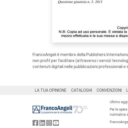
FrancoAngeli è membro della Publishers International
non profit per facilitare (attraverso i servizi tecnol
contenuti digitali nelle pubblicazioni professionali e 
Footer
LA TUA OPINIONE
CATALOGHI
CONVENZIONI
Ultimo agg
Per le opere
normativa su
FrancoAngel