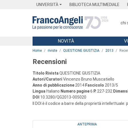
Menu
Main content
Footer
Menu
UNIVERSITÀ
BIBLIOTECA MULTIMEDIALE
chi
NOVITÀ
V
Main content
Home
riviste
QUESTIONE GIUSTIZIA
2013
Recen
Recensioni
Titolo Rivista
QUESTIONE GIUSTIZIA
Autori/Curatori
Vincenzo Bruno Muscatiello
Anno di pubblicazione
2014
Fascicolo
2013/5
Lingua
Italiano
Numero pagine
6
P.
227-232
Dimensi
DOI
10.3280/QG2013-005020
Il DOI è il codice a barre della proprietà intellettuale:
ANTEPRIMA