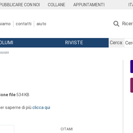
IT
PUBBLICARE CON NOI
COLLANE
APPUNTAMENTI
Rice
 siamo
contatti
aiuto
OLUMI
RIVISTE
Cerca:
sioni
one file
534 KB
 per saperne di più
clicca qui
CITAMI