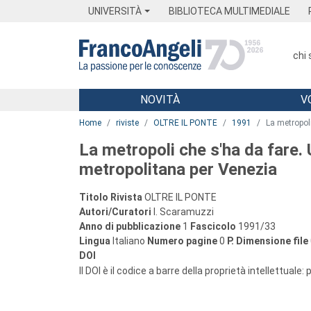
Menu
Main content
Footer
Menu
UNIVERSITÀ
BIBLIOTECA MULTIMEDIALE
chi
NOVITÀ
V
Main content
Home
riviste
OLTRE IL PONTE
1991
La metropol
La metropoli che s'ha da fare.
metropolitana per Venezia
Titolo Rivista
OLTRE IL PONTE
Autori/Curatori
I. Scaramuzzi
Anno di pubblicazione
1
Fascicolo
1991/33
Lingua
Italiano
Numero pagine
0
P.
Dimensione file
DOI
Il DOI è il codice a barre della proprietà intellettuale: