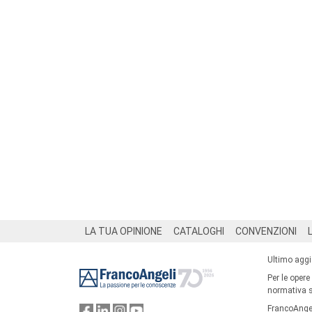
Footer
LA TUA OPINIONE
CATALOGHI
CONVENZIONI
Ultimo agg
Per le opere
normativa su
FrancoAngel