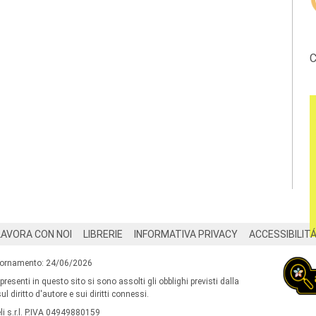
C
LAVORA CON NOI
LIBRERIE
INFORMATIVA PRIVACY
ACCESSIBILIT
iornamento: 24/06/2026
 presenti in questo sito si sono assolti gli obblighi previsti dalla
l diritto d'autore e sui diritti connessi.
i s.r.l. P.IVA 04949880159