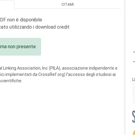
CITAMI
PDF non è disponibile
ato utilizzando i download credit
ima non presente
←
←
 Linking Association, Inc (PILA), associazione indipendente e
ogici implementati da CrossRef.org) l’accesso degli studiosi ai
L
scientifiche.