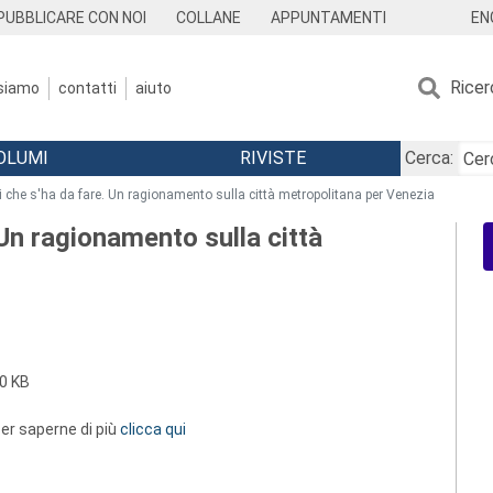
EN
PUBBLICARE CON NOI
COLLANE
APPUNTAMENTI
Ricer
 siamo
contatti
aiuto
OLUMI
RIVISTE
Cerca:
i che s'ha da fare. Un ragionamento sulla città metropolitana per Venezia
 Un ragionamento sulla città
0 KB
 per saperne di più
clicca qui