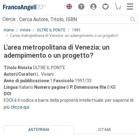
Menu
Cerca:
Main content
Home
riviste
OLTRE IL PONTE
1991
L'area metropolitana di Venezia: un adempimento o un progetto?
L'area metropolitana di Venezia: un
adempimento o un progetto?
Titolo Rivista
OLTRE IL PONTE
Autori/Curatori
L. Viviani
Anno di pubblicazione
1
Fascicolo
1991/33
Lingua
Italiano
Numero pagine
0
P.
Dimensione file
0 KB
DOI
Il DOI è il codice a barre della proprietà intellettuale: per saperne di
più
clicca qui
ANTEPRIMA
CITAMI