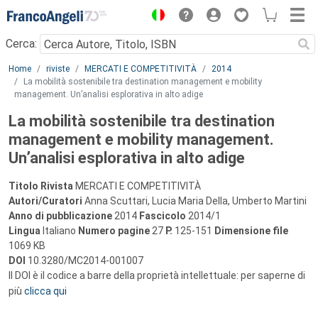
Menu
Cerca:
Main content
Home
riviste
MERCATI E COMPETITIVITÀ
2014
La mobilità sostenibile tra destination management e mobility
management. Un’analisi esplorativa in alto adige
La mobilità sostenibile tra destination
management e mobility management.
Un’analisi esplorativa in alto adige
Titolo Rivista
MERCATI E COMPETITIVITÀ
Autori/Curatori
Anna Scuttari, Lucia Maria Della, Umberto Martini
Anno di pubblicazione
2014
Fascicolo
2014/1
Lingua
Italiano
Numero pagine
27
P.
125-151
Dimensione file
1069 KB
DOI
10.3280/MC2014-001007
Il DOI è il codice a barre della proprietà intellettuale: per saperne di
più
clicca qui