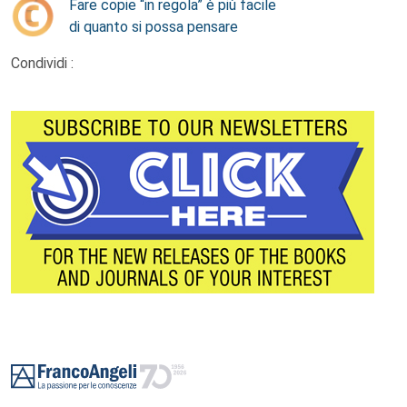
Fare copie “in regola” è più facile
di quanto si possa pensare
Condividi :
Footer