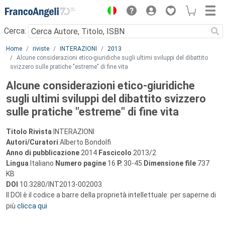
Menu
Cerca:
Main content
Home
riviste
INTERAZIONI
2013
Alcune considerazioni etico-giuridiche sugli ultimi sviluppi del dibattito
svizzero sulle pratiche "estreme" di fine vita
Alcune considerazioni etico-giuridiche
sugli ultimi sviluppi del dibattito svizzero
sulle pratiche "estreme" di fine vita
Titolo Rivista
INTERAZIONI
Autori/Curatori
Alberto Bondolfi
Anno di pubblicazione
2014
Fascicolo
2013/2
Lingua
Italiano
Numero pagine
16
P.
30-45
Dimensione file
737
KB
DOI
10.3280/INT2013-002003
Il DOI è il codice a barre della proprietà intellettuale: per saperne di
più
clicca qui