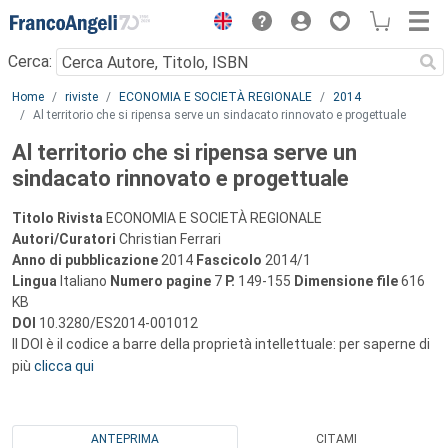
Menu
Cerca:
Main content
Home
riviste
ECONOMIA E SOCIETÀ REGIONALE
2014
Al territorio che si ripensa serve un sindacato rinnovato e progettuale
Al territorio che si ripensa serve un
sindacato rinnovato e progettuale
Titolo Rivista
ECONOMIA E SOCIETÀ REGIONALE
Autori/Curatori
Christian Ferrari
Anno di pubblicazione
2014
Fascicolo
2014/1
Lingua
Italiano
Numero pagine
7
P.
149-155
Dimensione file
616
KB
DOI
10.3280/ES2014-001012
Il DOI è il codice a barre della proprietà intellettuale: per saperne di
più
clicca qui
ANTEPRIMA
CITAMI