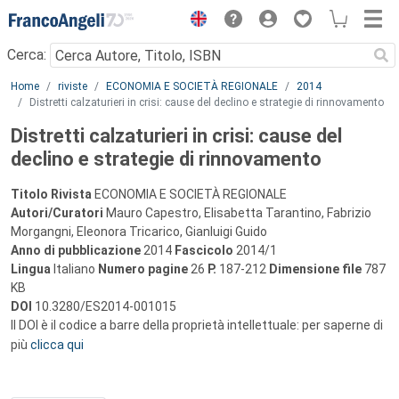
Menu
Cerca:
Main content
Home
riviste
ECONOMIA E SOCIETÀ REGIONALE
2014
Distretti calzaturieri in crisi: cause del declino e strategie di rinnovamento
Distretti calzaturieri in crisi: cause del
declino e strategie di rinnovamento
Titolo Rivista
ECONOMIA E SOCIETÀ REGIONALE
Autori/Curatori
Mauro Capestro, Elisabetta Tarantino, Fabrizio
Morgangni, Eleonora Tricarico, Gianluigi Guido
Anno di pubblicazione
2014
Fascicolo
2014/1
Lingua
Italiano
Numero pagine
26
P.
187-212
Dimensione file
787
KB
DOI
10.3280/ES2014-001015
Il DOI è il codice a barre della proprietà intellettuale: per saperne di
più
clicca qui