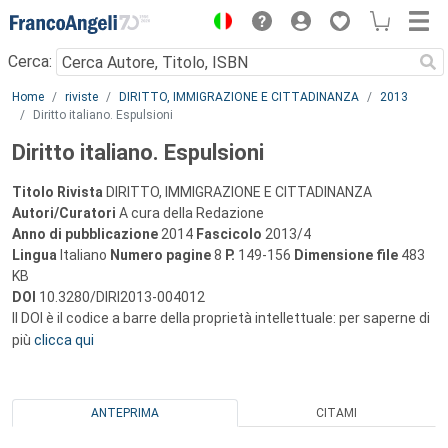
Menu
Cerca:
Main content
Home
riviste
DIRITTO, IMMIGRAZIONE E CITTADINANZA
2013
Diritto italiano. Espulsioni
Diritto italiano. Espulsioni
Titolo Rivista
DIRITTO, IMMIGRAZIONE E CITTADINANZA
Autori/Curatori
A cura della Redazione
Anno di pubblicazione
2014
Fascicolo
2013/4
Lingua
Italiano
Numero pagine
8
P.
149-156
Dimensione file
483
KB
DOI
10.3280/DIRI2013-004012
Il DOI è il codice a barre della proprietà intellettuale: per saperne di
più
clicca qui
ANTEPRIMA
CITAMI