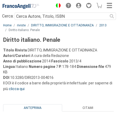
Menu
Cerca:
Main content
Home
riviste
DIRITTO, IMMIGRAZIONE E CITTADINANZA
2013
Diritto italiano. Penale
Diritto italiano. Penale
Titolo Rivista
DIRITTO, IMMIGRAZIONE E CITTADINANZA
Autori/Curatori
A cura della Redazione
Anno di pubblicazione
2014
Fascicolo
2013/4
Lingua
Italiano
Numero pagine
7
P.
178-184
Dimensione file
479
KB
DOI
10.3280/DIRI2013-004016
Il DOI è il codice a barre della proprietà intellettuale: per saperne di
più
clicca qui
ANTEPRIMA
CITAMI