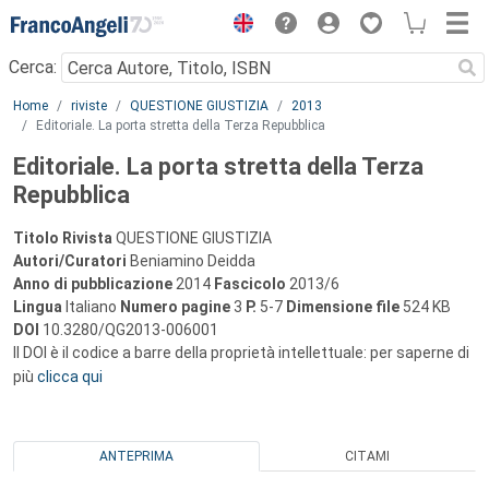
Menu
Cerca:
Main content
Home
riviste
QUESTIONE GIUSTIZIA
2013
Editoriale. La porta stretta della Terza Repubblica
Editoriale. La porta stretta della Terza
Repubblica
Titolo Rivista
QUESTIONE GIUSTIZIA
Autori/Curatori
Beniamino Deidda
Anno di pubblicazione
2014
Fascicolo
2013/6
Lingua
Italiano
Numero pagine
3
P.
5-7
Dimensione file
524 KB
DOI
10.3280/QG2013-006001
Il DOI è il codice a barre della proprietà intellettuale: per saperne di
più
clicca qui
ANTEPRIMA
CITAMI