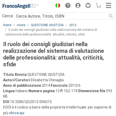
Menu
Cerca:
Main content
Home
riviste
QUESTIONE GIUSTIZIA
2013
Il ruolo dei consigli giudiziari nella realizzazione del sistema di
valutazione delle professionalità: attualità, criticità, sfide
Il ruolo dei consigli giudiziari nella
realizzazione del sistema di valutazione
delle professionalità: attualità, criticità,
sfide
Titolo Rivista
QUESTIONE GIUSTIZIA
Autori/Curatori
Elisabetta Chinaglia
Anno di pubblicazione
2014
Fascicolo
2013/6
Lingua
Italiano
Numero pagine
13
P.
162-174
Dimensione file
593
KB
DOI
10.3280/QG2013-006015
Il DOI è il codice a barre della proprietà intellettuale: per saperne di
più
clicca qui