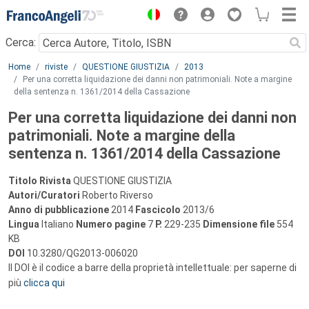
Menu
Cerca:
Main content
Home
riviste
QUESTIONE GIUSTIZIA
2013
Per una corretta liquidazione dei danni non patrimoniali. Note a margine
della sentenza n. 1361/2014 della Cassazione
Per una corretta liquidazione dei danni non
patrimoniali. Note a margine della
sentenza n. 1361/2014 della Cassazione
Titolo Rivista
QUESTIONE GIUSTIZIA
Autori/Curatori
Roberto Riverso
Anno di pubblicazione
2014
Fascicolo
2013/6
Lingua
Italiano
Numero pagine
7
P.
229-235
Dimensione file
554
KB
DOI
10.3280/QG2013-006020
Il DOI è il codice a barre della proprietà intellettuale: per saperne di
più
clicca qui