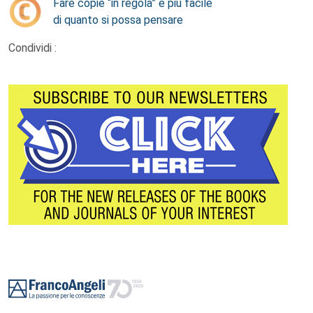
Fare copie “in regola” è più facile
di quanto si possa pensare
Condividi :
Footer