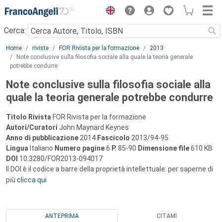
Menu
Cerca:
Main content
Home
riviste
FOR Rivista per la formazione
2013
Note conclusive sulla filosofia sociale alla quale la teoria generale
potrebbe condurre
Note conclusive sulla filosofia sociale alla
quale la teoria generale potrebbe condurre
Titolo Rivista
FOR Rivista per la formazione
Autori/Curatori
John Maynard Keynes
Anno di pubblicazione
2014
Fascicolo
2013/94-95
Lingua
Italiano
Numero pagine
6
P.
85-90
Dimensione file
610 KB
DOI
10.3280/FOR2013-094017
Il DOI è il codice a barre della proprietà intellettuale: per saperne di
più
clicca qui
ANTEPRIMA
CITAMI