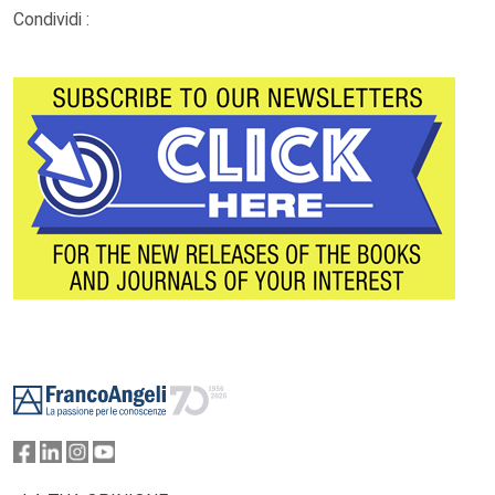
Condividi :
Footer