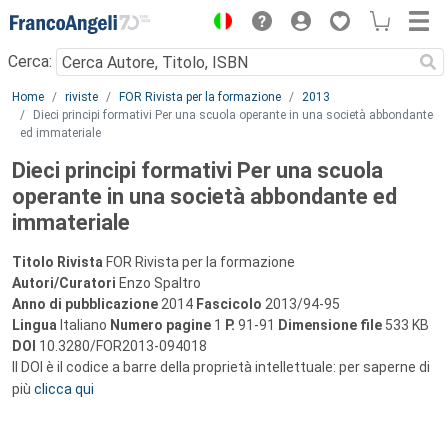
Menu
Cerca:
Main content
Home
riviste
FOR Rivista per la formazione
2013
Dieci principi formativi Per una scuola operante in una società abbondante
ed immateriale
Dieci principi formativi Per una scuola
operante in una società abbondante ed
immateriale
Titolo Rivista
FOR Rivista per la formazione
Autori/Curatori
Enzo Spaltro
Anno di pubblicazione
2014
Fascicolo
2013/94-95
Lingua
Italiano
Numero pagine
1
P.
91-91
Dimensione file
533 KB
DOI
10.3280/FOR2013-094018
Il DOI è il codice a barre della proprietà intellettuale: per saperne di
più
clicca qui