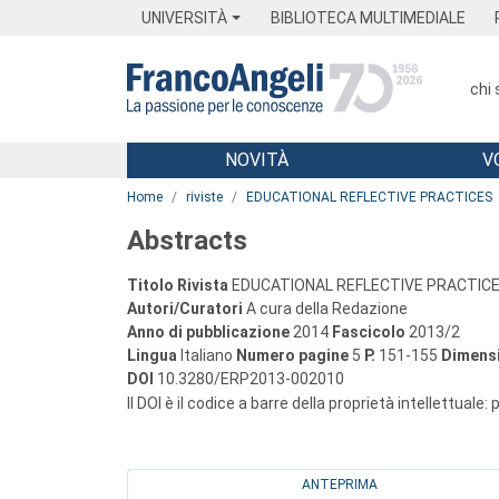
Menu
Main content
Footer
Menu
UNIVERSITÀ
BIBLIOTECA MULTIMEDIALE
chi
NOVITÀ
V
Main content
Home
riviste
EDUCATIONAL REFLECTIVE PRACTICES
Abstracts
Titolo Rivista
EDUCATIONAL REFLECTIVE PRACTIC
Autori/Curatori
A cura della Redazione
Anno di pubblicazione
2014
Fascicolo
2013/2
Lingua
Italiano
Numero pagine
5
P.
151-155
Dimensi
DOI
10.3280/ERP2013-002010
Il DOI è il codice a barre della proprietà intellettuale:
ANTEPRIMA