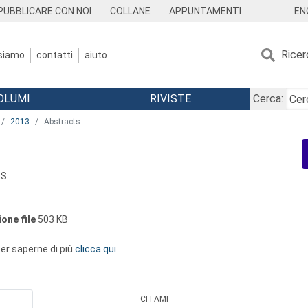
EN
PUBBLICARE CON NOI
COLLANE
APPUNTAMENTI
Ricer
 siamo
contatti
aiuto
OLUMI
RIVISTE
Cerca:
2013
Abstracts
ES
one file
503 KB
 per saperne di più
clicca qui
CITAMI