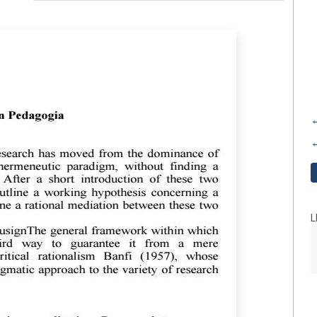
←
←
L