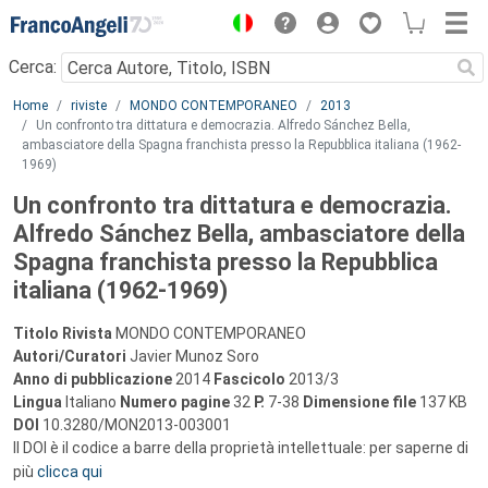
Menu
Cerca:
Main content
Home
riviste
MONDO CONTEMPORANEO
2013
Un confronto tra dittatura e democrazia. Alfredo Sánchez Bella,
ambasciatore della Spagna franchista presso la Repubblica italiana (1962-
1969)
Un confronto tra dittatura e democrazia.
Alfredo Sánchez Bella, ambasciatore della
Spagna franchista presso la Repubblica
italiana (1962-1969)
Titolo Rivista
MONDO CONTEMPORANEO
Autori/Curatori
Javier Munoz Soro
Anno di pubblicazione
2014
Fascicolo
2013/3
Lingua
Italiano
Numero pagine
32
P.
7-38
Dimensione file
137 KB
DOI
10.3280/MON2013-003001
Il DOI è il codice a barre della proprietà intellettuale: per saperne di
più
clicca qui