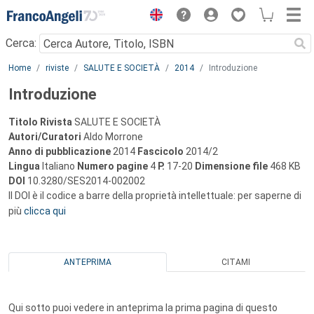
Menu
Cerca:
Main content
Home
riviste
SALUTE E SOCIETÀ
2014
Introduzione
Introduzione
Titolo Rivista
SALUTE E SOCIETÀ
Autori/Curatori
Aldo Morrone
Anno di pubblicazione
2014
Fascicolo
2014/2
Lingua
Italiano
Numero pagine
4
P.
17-20
Dimensione file
468 KB
DOI
10.3280/SES2014-002002
Il DOI è il codice a barre della proprietà intellettuale: per saperne di
più
clicca qui
ANTEPRIMA
CITAMI
Qui sotto puoi vedere in anteprima la prima pagina di questo