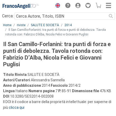
Menu
Cerca:
Main content
Home
riviste
SALUTE E SOCIETÀ
2014
Il San Camillo-Forlanini: tra punti di forza e punti di debolezza. Tavola
rotonda con: Fabrizio D’Alba, Nicola Felici e Giovanni Puglisi
Il San Camillo-Forlanini: tra punti di forza e
punti di debolezza. Tavola rotonda con:
Fabrizio D’Alba, Nicola Felici e Giovanni
Puglisi
Titolo Rivista
SALUTE E SOCIETÀ
Autori/Curatori
Alessandra Sannella
Anno di pubblicazione
2014
Fascicolo
2014/2
Lingua
Italiano
Numero pagine
7
P.
85-91
Dimensione file
476 KB
DOI
10.3280/SES2014-002008
Il DOI è il codice a barre della proprietà intellettuale: per saperne di
più
clicca qui