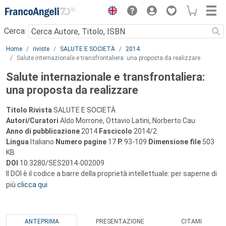
Menu
Cerca:
Main content
Home
riviste
SALUTE E SOCIETÀ
2014
Salute internazionale e transfrontaliera: una proposta da realizzare
Salute internazionale e transfrontaliera:
una proposta da realizzare
Titolo Rivista
SALUTE E SOCIETÀ
Autori/Curatori
Aldo Morrone, Ottavio Latini, Norberto Cau
Anno di pubblicazione
2014
Fascicolo
2014/2
Lingua
Italiano
Numero pagine
17
P.
93-109
Dimensione file
503
KB
DOI
10.3280/SES2014-002009
Il DOI è il codice a barre della proprietà intellettuale: per saperne di
più
clicca qui
ANTEPRIMA
PRESENTAZIONE
CITAMI